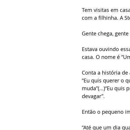
Tem visitas em casa
com a filhinha. A S
Gente chega, gente 
Estava ouvindo ess
casa. O nome é “Um
Conta a história de
“Eu quis querer o q
muda”(...)“Eu quis 
devagar”. 
Então o pequeno imp
“Até que um dia qu