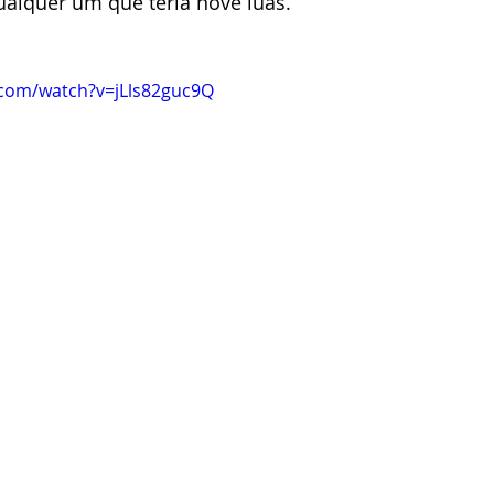
alquer um que teria nove luas. 
.com/watch?v=jLls82guc9Q