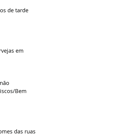
os de tarde 
rvejas em 
 não 
 riscos/Bem 
omes das ruas 