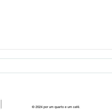
"Um novo ser"
Seja
© 2024 por um quarto e um café.