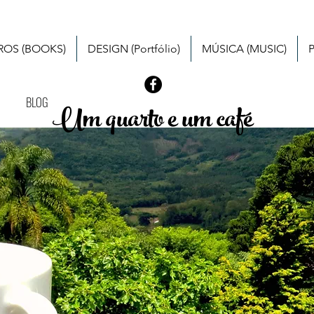
VROS (BOOKS)
DESIGN (Portfólio)
MÚSICA (MUSIC)
BLOG
Um quarto e um café