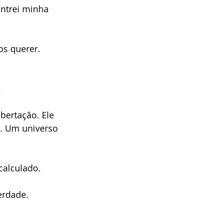
ntrei minha 
os querer. 
 
bertação. Ele 
u. Um universo 
 
calculado. 
erdade. 