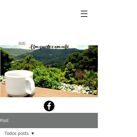
BLOG
Um quarto e um café
Post
Todos posts