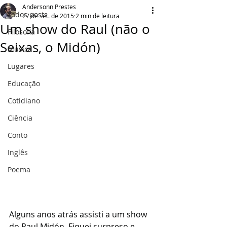
Andersonn Prestes
Todos posts
27 de set. de 2015
2 min de leitura
Um show do Raul (não o
Filosofia
Seixas, o Midón)
Música
Lugares
Educação
Cotidiano
Ciência
Conto
Inglês
Poema
Alguns anos atrás assisti a um show 
do Raul Midón. Fiquei surpreso e 