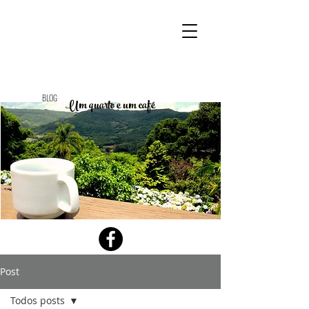
BLOG
Um quarto e um café
Post
Todos posts