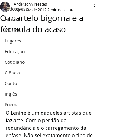
Andersonn Prestes
Todos posts
15 de nov. de 2012
2 min de leitura
O martelo bigorna e a
Filosofia
fórmula do acaso
Música
Lugares
Educação
Cotidiano
Ciência
Conto
Inglês
Poema
O Lenine é um daqueles artistas que 
faz arte. Com o perdão da 
redundância e o carregamento da 
ênfase. Não sei exatamente o tipo de 