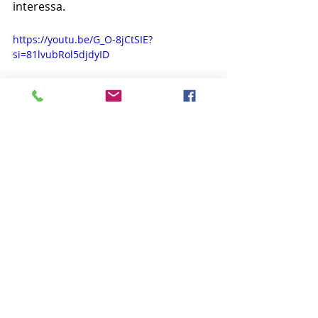
interessa. 
https://youtu.be/G_O-8jCtSIE?
si=81lvubRol5djdyID
O que me resta escrever é vida longa 
e muitos discos a este grande artista 
da música brasileira.
(Foto no topo por 
André Farias
sob 
licença
Creative Commons
)
Música