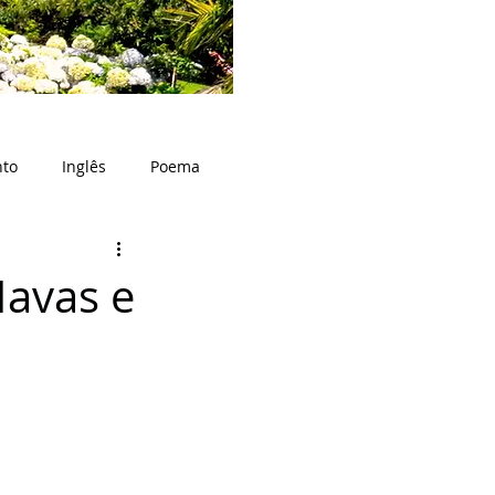
nto
Inglês
Poema
Havas e