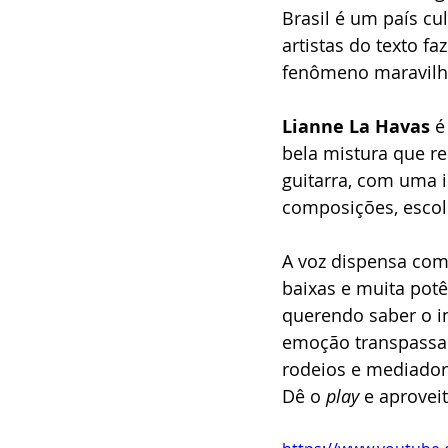
Brasil é um país c
artistas do texto f
fenômeno maravilh
Lianne La Havas
 é
bela mistura que r
guitarra, com uma i
composições, escol
A voz dispensa come
baixas e muita pot
querendo saber o in
emoção transpassa 
rodeios e mediador
Dê o 
play
 e aproveit