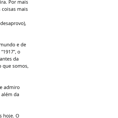
ira. Por mais 
 coisas mais 
 desaprovo), 
 mundo e de 
“1917”, o 
antes da 
o que somos, 
ue admiro 
 além da 
s hoje. O 