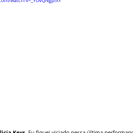
.com/watch?v=_YOvQNgpfXY
licia Keys
. Eu fiquei viciado nessa última performan