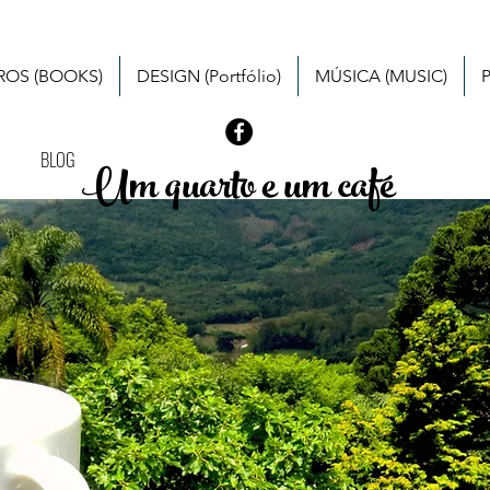
VROS (BOOKS)
DESIGN (Portfólio)
MÚSICA (MUSIC)
BLOG
Um quarto e um café