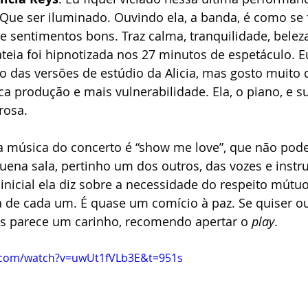
. Que ser iluminado. Ouvindo ela, a banda, é como se
e sentimentos bons. Traz calma, tranquilidade, belez
ateia foi hipnotizada nos 27 minutos de espetáculo. E
 das versões de estúdio da Alicia, mas gosto muito d
 produção e mais vulnerabilidade. Ela, o piano, e s
osa. 
 música do concerto é “show me love”, que não pode
ena sala, pertinho um dos outros, das vozes e instr
 inicial ela diz sobre a necessidade do respeito mútu
a de cada um. É quase um comício à paz. Se quiser o
s parece um carinho, recomendo apertar o 
play
.
.com/watch?v=uwUt1fVLb3E&t=951s