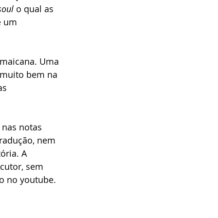
soul
 o qual as 
é um 
jamaicana. Uma 
 muito bem na 
as 
 nas notas 
tradução, nem 
ória. A 
cutor, sem 
o no youtube. 