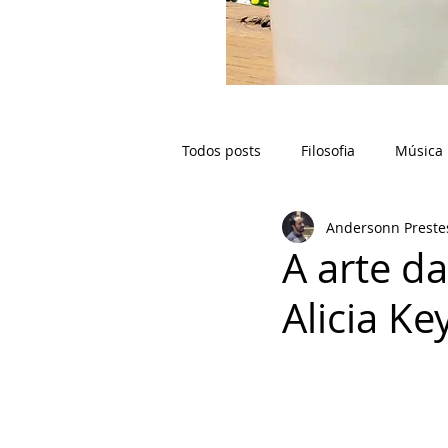
Todos posts
Filosofia
Música
Andersonn Preste
A arte d
Alicia Ke