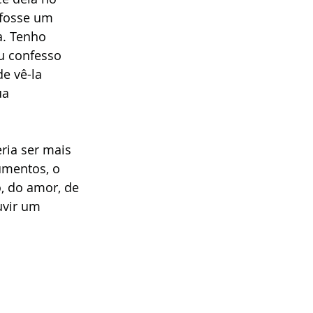
 fosse um 
a. Tenho 
u confesso 
e vê-la 
ua 
ria ser mais 
umentos, o 
o, do amor, de 
uvir um 