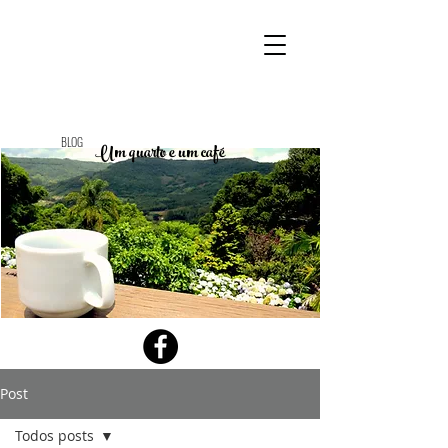
BLOG
Um quarto e um café
Post
Todos posts