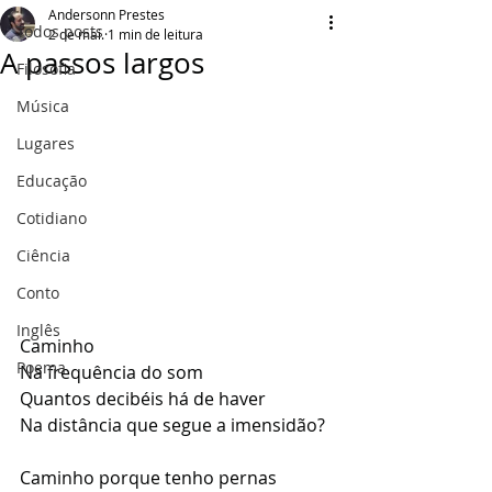
Andersonn Prestes
Todos posts
2 de mai.
1 min de leitura
A passos largos
Filosofia
Música
Lugares
Educação
Cotidiano
Ciência
Conto
Inglês
Caminho
Poema
Na frequência do som
Quantos decibéis há de haver
Na distância que segue a imensidão?
Caminho porque tenho pernas