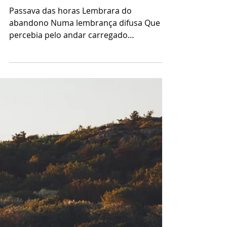
Andersonn Prestes
10 de jun.
1 min de leitura
Passou das horas
Passava das horas Lembrara do
abandono Numa lembrança difusa Que se
percebia pelo andar carregado
Entranhado internamente nos músculos
Revelado nos traços Que modula as
consequências Que o molda em
inverdades Quantos traumas é preciso
desmembrar Para entender que não
éramos quem pensávamos ser O
comportamento é o reflexo das
lembranças Em memórias não verbais
Asfixiadas ao longo das décadas
Incrustadas ao longo do corpo Que,