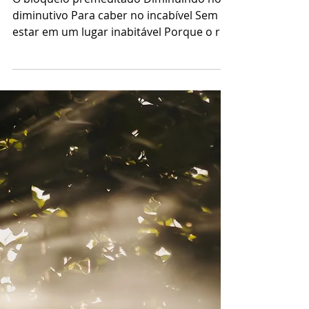
Apesar das rochas
O bloqueio premeditado Diminuindo no
diminutivo Para caber no incabível Sem
estar em um lugar inabitável Porque o rio
corre E correrá Não há montanhas que
impeçam O fluxo que chega ao mar Tanto
bate, até que fura O canto dos pássaros O
nado dos peixes Nada A não ser a
correnteza A ribanceira reflete Aquilo que
o mar já sabia E o rio chega Sem aplausos
Bloqueado Na rocha que o pressiona
Numa pressão fluida Que em silêncio Que
em desvios Finalmente Transborda