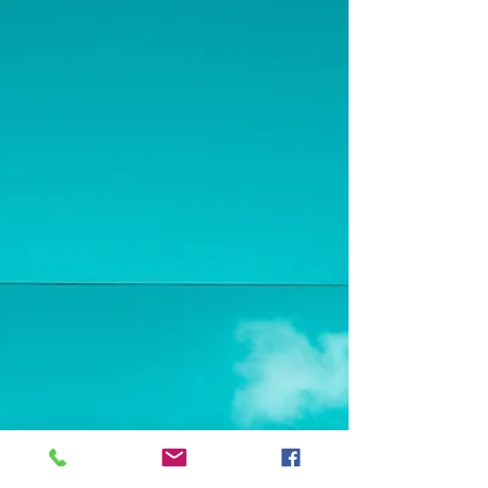
decibéis há de haver Na distância que
segue a imensidão? Caminho porque
tenho pernas Ouço porque tenho ouvidos
E os que nada ouvem Ou nada veem?
Lembro-me do que experimento Na
própria experiência d'A existência E os
que existem Ou nada vivem? Indagações
que certamente não me dizem respeito A
mim é que pergunto Entre a loucura e a
redenção O fazer ou o sermão Por onde
estarão? Os que bebem água do poço E
não se importam com