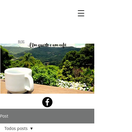
BLOG
Um quarto e um café
Post
Todos posts