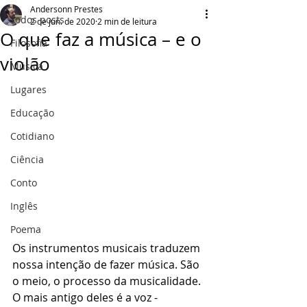
Andersonn Prestes
Todos posts
2 de jun. de 2020
2 min de leitura
O que faz a música – e o
Filosofia
violão
Música
Lugares
Educação
Cotidiano
Ciência
Conto
Inglês
Poema
Os instrumentos musicais traduzem 
nossa intenção de fazer música. São 
o meio, o processo da musicalidade. 
O mais antigo deles é a voz - 