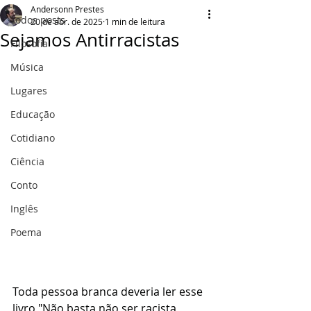
Andersonn Prestes
Todos posts
20 de abr. de 2025
1 min de leitura
Sejamos Antirracistas
Filosofia
Música
Lugares
Educação
Cotidiano
Ciência
Conto
Inglês
Poema
Toda pessoa branca deveria ler esse 
livro "Não basta não ser racista, 