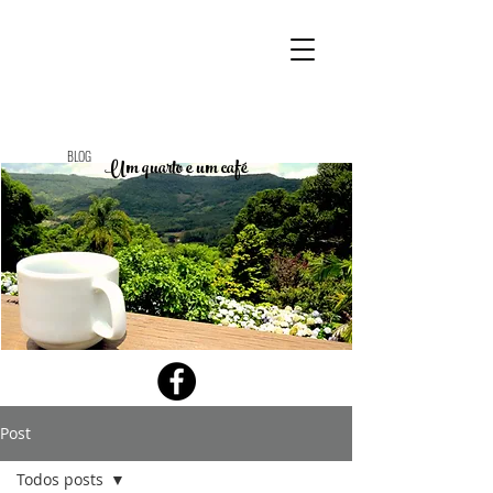
BLOG
Um quarto e um café
Post
Todos posts