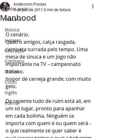
Andersonn Prestes
Todos posts
5 de jun. de 2011
3 min de leitura
Manhood
Filosofia
Música
O cenário.
Lugares
Quatro amigos, calça rasgada, 
camiseta surrada pelo tempo. Uma 
Educação
mesa de sinuca e um jogo não 
Cotidiano
importante na TV – campeonato 
italiano.
Ciência
Isopor de cerveja grande, com muito 
Conto
gelo.
Inglês
De repente tudo de ruim está ali, em 
Poema
um só lugar, pronto para apanhar 
em cada bolinha. Ninguém se 
importa com quem é ou quem será - 
o que realmente se quer saber é 