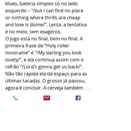
blues, bateria simples só no lado 
esquerdo – “/but I can find no place 
or nothing where thrills are cheap 
and love is divine/”. Lenta, a tentativa 
é no meio, sem exageros.
O jogo está no final, bem no final. A 
primeira frase de “Holy roller 
novocaine” é “/My darling you look 
lovely/”, e ela continua assim com o 
refrão “/Lord’s gonna get us back/”. 
Não tão rápida ela dá espaço para as 
últimas tacadas. O grosso já passou, 
agora é concluir. A cerveja também 
está no final e de repente tudo 
simplesmente acabou.
O silêncio precede o momento 
especial.