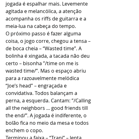
jogada é espalhar mais. Levemente 
agitada e melancólica, a atenção 
acompanha os riffs de guitarra e a 
meia-lua na cabeça do tempo.
O próximo passo é fazer alguma 
coisa, o jogo corre, chegou a tensa – 
de boca cheia – “Wasted time”. A 
bolinha é xingada, a tacada não deu 
certo – bisonha ”/time on me is 
wasted time/”. Mas o espaço abriu 
para a razoavelmente melódica 
“Joe’s head” – engraçada e 
convidativa. Todos balançam a 
perna, a esquerda. Cantam: ”/Calling 
all the neighbors ... good friends till 
the end/”. A jogada é indiferente, o 
bolão fica no meio da mesa e todos 
enchem o copo.
Terminou a faixa – “Trani” – lenta, 