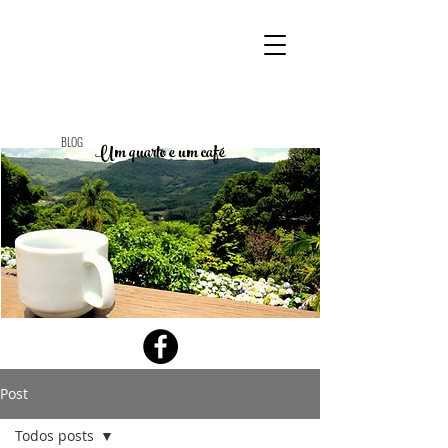
BLOG
Um quarto e um café
Post
Todos posts