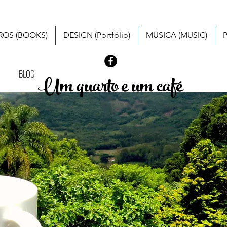
VROS (BOOKS)
DESIGN (Portfólio)
MÚSICA (MUSIC)
BLOG
Um quarto e um café