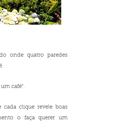
o onde quatro paredes
é.
um café”.
e cada clique revele boas
mento o faça querer um