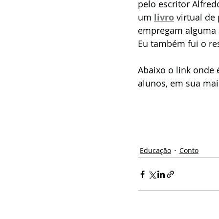
pelo escritor Alfre
um 
livro
 virtual d
empregam alguma aç
Eu também fui o res
Abaixo o link onde é
alunos, em sua maio
Educação
Conto