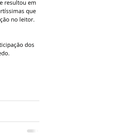
 e resultou em 
urtíssimas que 
o no leitor. 
ticipação dos 
edo.