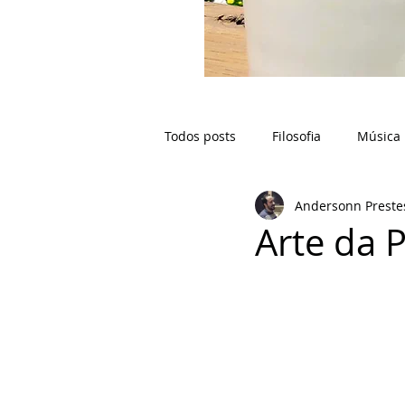
Todos posts
Filosofia
Música
Andersonn Preste
Arte da P