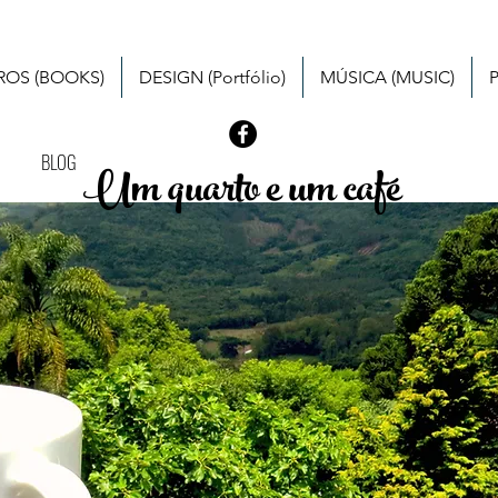
VROS (BOOKS)
DESIGN (Portfólio)
MÚSICA (MUSIC)
BLOG
Um quarto e um café