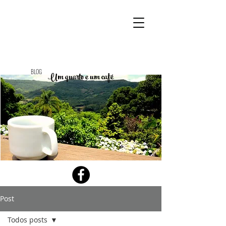
BLOG
Um quarto e um café
Post
Todos posts