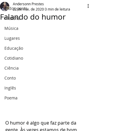
Andersonn Prestes
Todos posts
22 de mai. de 2020
3 min de leitura
Falando do humor
Filosofia
Música
Lugares
Educação
Cotidiano
Ciência
Conto
Inglês
Poema
O humor é algo que faz parte da 
gente. Às vezes estamos de bom 