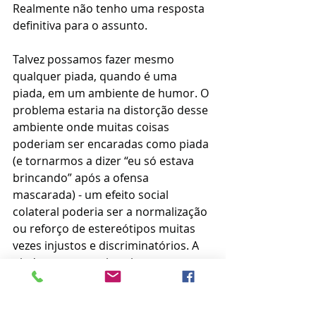
Realmente não tenho uma resposta 
definitiva para o assunto. 
Talvez possamos fazer mesmo 
qualquer piada, quando é uma 
piada, em um ambiente de humor. O 
problema estaria na distorção desse 
ambiente onde muitas coisas 
poderiam ser encaradas como piada 
(e tornarmos a dizer “eu só estava 
brincando” após a ofensa 
mascarada) - um efeito social 
colateral poderia ser a normalização 
ou reforço de estereótipos muitas 
vezes injustos e discriminatórios. A 
piada apenas projetaria a 
negatividade e até mesmo o ódio.
Mas enfim, acho que em um 